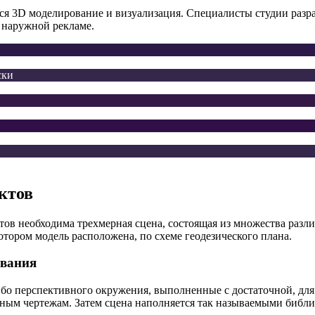
я 3D моделирование и визуализация. Специалисты студии разр
и наружной рекламе.
ски
ктов
тов необходима трехмерная сцена, состоящая из множества разл
котором модель расположена, по схеме геодезического плана.
ования
бо перспективного окружения, выполненные с достаточной, для
ным чертежам. Затем сцена наполняется так называемыми библ